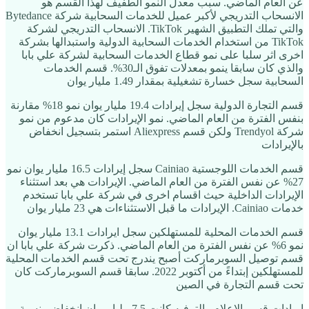
عن العام الماضي. سبب معدل النمو الطفيف لهذا القسم هو
الانسحاب التدريجي لأكبر عميل للخدمات السحابية شركة Bytedance
والتي تملك التطبيق الشهير TikTok. الانسحاب التدريجي لشركة
TikTok من استخدام الخدمات السحابية الدولية واستبدالها بشركة
اخرى اثر سلبا على نمو قطاع الخدمات السحابية لشركة علي بابا
والذي كان سابقا ينمو بمعدلات تفوق الـ30%. قسم الخدمات
السحابية سجل خسارة تشغيلية بمقدار 1.49 مليار يوان
قسم التجارة الدولية سجل إيرادات 19.4 مليار يوان نمو 18% مقارنة
بنفس الفترة من العام الماضي. نمو الإيرادات كان مدعوم من نمو
شركة Trendyol ولكن قسم Aliexpress استمر بتسجيل انخفاض
بالإيرادات
قسم الخدمات اللوجستية Cainiao سجل إيرادات 16.5 مليار يوان نمو
27% عن نفس الفترة من العام الماضي. الإيرادات هي بعد استثناء
الإيرادات الداخلية حيث اقسام اخرى في شركة علي بابا تستخدم
خدمات Cainiao. الإيرادات ما قبل الاستثناءات هي 23 مليار يوان
قسم الخدمات المحلية للمستهلكين سجل ايرادات 13.1 مليار يوان
نمو 6% عن نفس الفترة من العام الماضي. ذكرت شركة علي بابا ان
قسم توصيل السوبرماركت أصبح يندرج تحت قسم الخدمات المحلية
للمستهلكين إبتداءً من أكتوبر 2022. سابقا قسم السوبرماركت كان
تحت قسم التجارة في الصين
إيرادات قسم الإعلام والترفيه كانت 7.5 مليار يوان انخفاض بنسبة