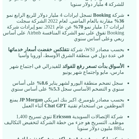
للشركة
4
مليار دولار سنويا
شركة
Booking
تسجل ايرادات 4 مليار دولار للربع الرابع نمو
36%
مقارنة بالعام الماضي. لعام 2022 الشركة سجلت
ايرادات 17 مليار نمو
70%
عن عام 2021. نمو إيرادات شركة
Booking تفوق على نمو الشركة المنافسة Airbnb على أساس
ربعي وعلى أساس سنوي
بحسب مصادر WSJ، شركة
نتفلكس خفضت أسعار خدماتها
في عدة دول في منطقة الشرق الأوسط، أوروبا وآسيا
الأسواق بدأت تسعر رفع للفوائد
للفيدرالي في اجتماع شهر
مارس، مايو واجتماع شهر يونيو
سجل تضخم منطقة اليورو لشهر يناير
8.6%
على أساس
سنوي و التضخم الأساسي سجل
5.3%
على أساس سنوي
بحسب مصادر بلومبرغ، اكبر بنك امريكي
JP Morgan
يمنع
الموظفين من استخدام تقنية
Chat GPT
أثناء العمل
شركة الإتصالات السويدية
Ericsson
تنوي تسريح 1,400
موظف. التسريح هو جزء من خطة الشركة لتخفيض التكاليف
بـ880 مليون دولار سنويا