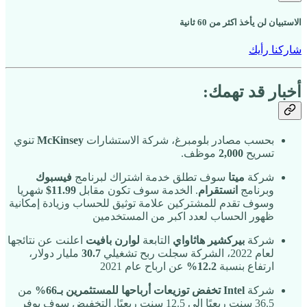
الاستبيان لن يأخذ اكثر من 60 ثانية
شاركنا رأيك
أخبار قد تهمك:
بحسب مصادر بلومبرغ، شركة الاستشارات
McKinsey
تنوي
تسريح
2,000
موظف.
شركة
ميتا
سوف تطلق خدمة اشتراك لبرنامج
فيسبوك
وبرنامج
انستقرام
. الخدمة سوف تكون مقابل
11.99$
شهريا
وسوف تقدم للمشتركين علامة توثيق للحساب وزيادة إمكانية
ظهور الحساب لعدد اكبر من المستخدمين
شركة
بيركشير هاثاواي
التابعة
لوارن بافيت
اعلنت عن نتائجها
لعام 2022، الشركة سجلت ربح تشغيلي
30.7
مليار دولار،
ارتفاع بنسبة
12.2%
عن ارباح عام 2021
شركة
Intel
تخفض توزيعات أرباحها للمستثمرين بـ66%
من
36.5 سنت ربعيًا إلى 12.5 سنت ربعيًا. التخفيض سوف يوفر