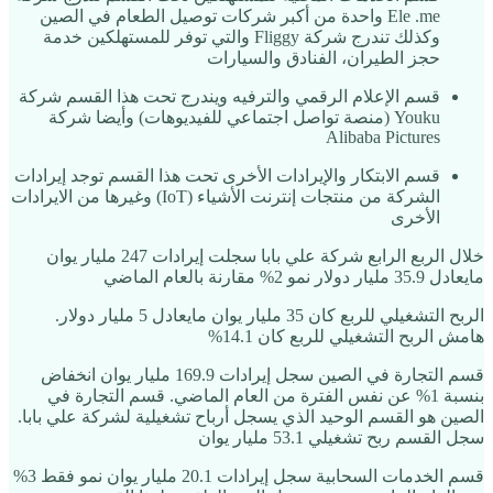
Ele .me واحدة من أكبر شركات توصيل الطعام في الصين
وكذلك تندرج شركة Fliggy والتي توفر للمستهلكين خدمة
حجز الطيران، الفنادق والسيارات
قسم الإعلام الرقمي والترفيه ويندرج تحت هذا القسم شركة
Youku (منصة تواصل اجتماعي للفيديوهات) وأيضا شركة
Alibaba Pictures
قسم الابتكار والإيرادات الأخرى تحت هذا القسم توجد إيرادات
الشركة من منتجات إنترنت الأشياء (IoT) وغيرها من الايرادات
الأخرى
خلال الربع الرابع شركة علي بابا سجلت إيرادات 247 مليار يوان
مايعادل 35.9 مليار دولار نمو 2% مقارنة بالعام الماضي
الربح التشغيلي للربع كان 35 مليار يوان مايعادل 5 مليار دولار.
هامش الربح التشغيلي للربع كان 14.1%
قسم التجارة في الصين سجل إيرادات 169.9 مليار يوان انخفاض
بنسبة 1% عن نفس الفترة من العام الماضي. قسم التجارة في
الصين هو القسم الوحيد الذي يسجل أرباح تشغيلية لشركة علي بابا.
سجل القسم ربح تشغيلي 53.1 مليار يوان
قسم الخدمات السحابية سجل إيرادات 20.1 مليار يوان نمو فقط 3%