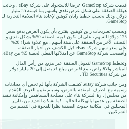
قدمت شركة GameStop عرضا للاستحواذ على شركة eBay ، وجائت
هيكلة الصفقة على شكل عرض نقدي وأسهم بما قيمته 55 مليار
دولار، وذلك بحسب خطط رايان كوهين لإعادة بناء العلامة التجارية لـ
GameStop.
وبحسب تصريحات راين كوهين، يقترح بأن يكون العرض بدفع سعر
125 دولارًا للسهم ، على ان تكون قيمة الصفقة 50% بشكل نقدي و
النصف الآخر من الصفقة على هيئة أسهم ، مع علاوة شراء 20%
على سعر سهم شركة eBay قبل الكشف عن أخبار الصفقة،
وأفصحت شركة GameStop عن امتلاكها الفعلي لحصة 5% من eBay.
وتخطط GameStop لتمويل الصفقة عبر مزيج من رأس المال
المباشر والاقتراض ، مع اقتراض مبلغ قد يصل إلى 20 مليار دولار
من شركة TD Securities .
ومن جانب شركة eBay، كشفت الشركة بأنها لم تخض أي محادثات
رسمية مع الطرف المتقدم بالعرض، وسيتم تقييم العرض المُقدم
من مجلس إدارة الشركة بناء على مصلحة المساهمين وإمكانية تنفيذ
الصفقة من عدمها بالهيكلة الحالية، كما تشكك العديد من تقارير
المحللين في امكانية حدوث الصفقة نظرا للفجوة في التقييم بين
الشركتين.