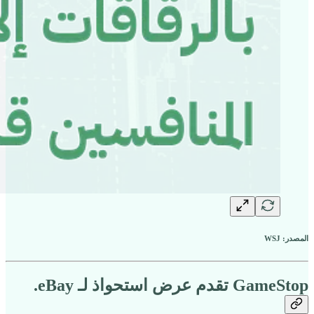
المصدر: WSJ
GameStop تقدم عرض استحواذ لـ eBay.