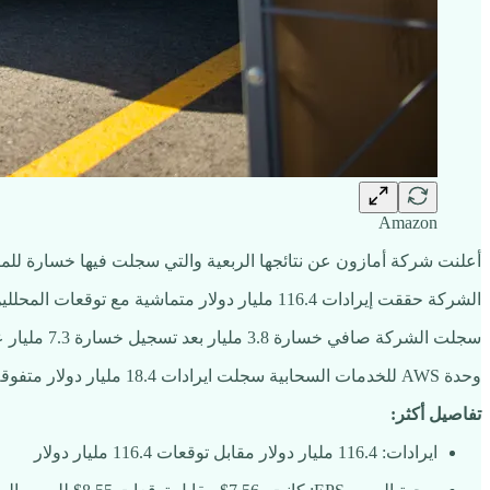
Amazon
أعلنت شركة أمازون عن نتائجها الربعية والتي سجلت فيها خسارة للمرة الاول
الشركة حققت إيرادات 116.4 مليار دولار متماشية مع توقعات المحللين ولكن من ناحية ربحية السهم خيبت الآمال
سجلت الشركة صافي خسارة 3.8 مليار بعد تسجيل خسارة 7.3 مليار على استثمار شركة ريفيان
وحدة AWS للخدمات السحابية سجلت ايرادات 18.4 مليار دولار متفوقة على التوقعات، هوامش ربح الوحدة سجلت كذلك نمو 35% عن نفس الربع خلال العام الماضي.
تفاصيل أكثر:
ايرادات: 116.4 مليار دولار مقابل توقعات 116.4 مليار دولار