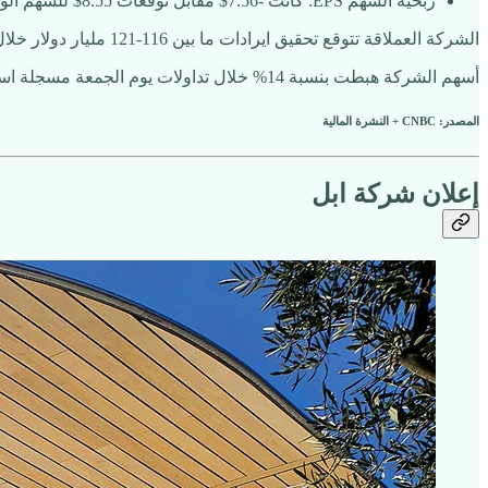
ربحية السهم EPS: كانت -7.56$ مقابل توقعات 8.55$ للسهم الواحد
الشركة العملاقة تتوقع تحقيق ايرادات ما بين 116-121 مليار دولار خلال الربع القادم وهو رقم أقل من توقعات المحللين 125 مليار دولار
أسهم الشركة هبطت بنسبة 14% خلال تداولات يوم الجمعة مسجلة اسوأ هبوط يومي للشركة منذ عام 2006.
المصدر: CNBC + النشرة المالية
إعلان شركة ابل