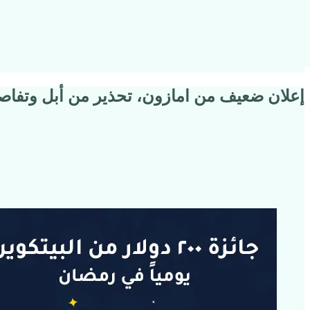
إعلان ضعيف من امازون، تحذير من أبل وتفاصي