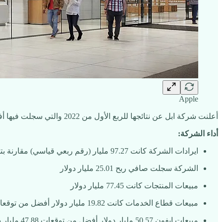
Apple
أعلنت شركة ابل عن نتائجها للربع الأول من 2022 والتي سجلت فيها أفضل أداء ربعي للربع المنتهي في مارس في تاريخ الشركة مسجلة نمو 9% عن العام الماضي.
أداء الشركة:
ايرادات الشركة كانت 97.27 مليار (رقم ربعي قياسي) مقارنة بتوقعات 93.89 مليار دولار
الشركة سجلت صافي ربح 25.01 مليار دولار
مبيعات المنتجات كانت 77.45 مليار دولار
مبيعات قطاع الخدمات كانت 19.82 مليار دولار أفضل من توقعات المحللين التي كانت 19.72 مليار
مبيعات ايفون 50.57 مليار دولار أفضل من توقعات 47.88 مليار دولار