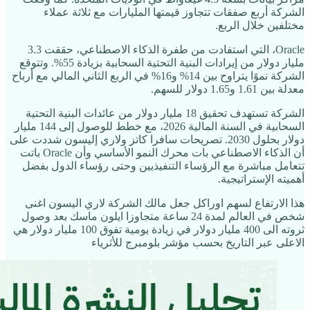
الشركة أربع صفقات تتجاوز قيمتها المليارات مع ثلاثة عملاء
مختلفين خلال الربع.
Oracle، التي استفادت من طفرة الذكاء الاصطناعي، حققت 3.3
مليار دولار من إيرادات البنية التحتية السحابية بزيادة 55%. وتتوقع
الشركة نموًا يتراوح بين 14% و16% في الربع الثاني المالي مع أرباح
معدلة بين 1.61 و1.65 دولار للسهم.
الشركة تستهدف تحقيق 18 مليار دولار من عائدات البنية التحتية
السحابية في السنة المالية 2026، مع خطط للوصول إلى 144 مليار
دولار بحلول 2030. تصريحات سافرا كاتز ولاري إليسون شددت على
أن الذكاء الاصطناعي بات محرك النمو الأساسي وأن Oracle باتت
تتعامل مباشرة مع الرؤساء التنفيذيين وحتى رؤساء الدول بفضل
أهميته الإستراتيجية.
هذا الارتفاع لسهم اوراكل جعل مالك الشركة لاري اليسون اغنى
شخص في العالم لمدة 24 ساعة متجاوزا ايلون ماسك بعد وصول
ثروته الى 400 مليار دولار في زيادة يومية تفوق 100 مليار دولار هي
الاعلى عبر التاريخ بحسب مؤشر بلومبرج للأثرياء