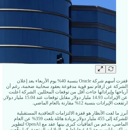
قفزت أسهم شركة Oracle بنسبة 40% يوم الأربعاء بعد إعلان
الشركة عن ارقام نمو قوية مدفوعة بعقود سحابية ضخمة، رغم أن
أرباحها وإيراداتها جاءت أقل من توقعات المحللين. الشركة اعلنت
عن الإيرادات 14.93 مليار دولار مقابل توقعات عند 15.04 مليار دولار.
ارتفعت الإيرادات بنسبة 12% مقارنة بالعام الماضي.
أبرز ما لفت الأنظار هو قفزة الالتزامات التعاقدية المستقبلية
للشركة إلى 455 مليار دولار بزيادة هائلة بلغت 359% عن العام
الماضي، بدعم من اتفاقيات كبرى بينها عقد مع OpenAI لتطوير
مراكز بيانات بسعة 4.5 غيغاواط في الولايات المتحدة. كما وقّعت