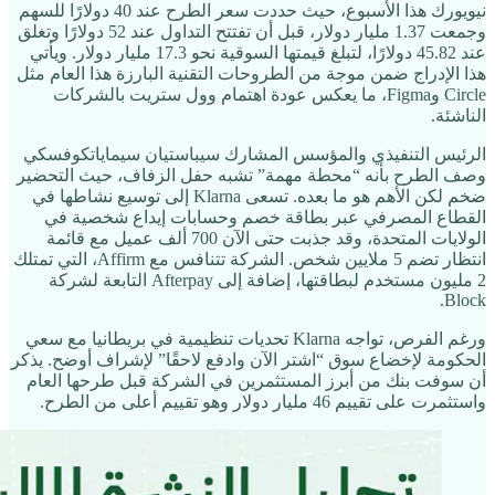
نيويورك هذا الأسبوع، حيث حددت سعر الطرح عند 40 دولارًا للسهم
وجمعت 1.37 مليار دولار، قبل أن تفتتح التداول عند 52 دولارًا وتغلق
عند 45.82 دولارًا، لتبلغ قيمتها السوقية نحو 17.3 مليار دولار. ويأتي
هذا الإدراج ضمن موجة من الطروحات التقنية البارزة هذا العام مثل
Circle وFigma، ما يعكس عودة اهتمام وول ستريت بالشركات
الناشئة.
الرئيس التنفيذي والمؤسس المشارك سيباستيان سيماياتكوفسكي
وصف الطرح بأنه “محطة مهمة” تشبه حفل الزفاف، حيث التحضير
ضخم لكن الأهم هو ما بعده. تسعى Klarna إلى توسيع نشاطها في
القطاع المصرفي عبر بطاقة خصم وحسابات إيداع شخصية في
الولايات المتحدة، وقد جذبت حتى الآن 700 ألف عميل مع قائمة
انتظار تضم 5 ملايين شخص. الشركة تتنافس مع Affirm، التي تمتلك
2 مليون مستخدم لبطاقتها، إضافة إلى Afterpay التابعة لشركة
Block.
ورغم الفرص، تواجه Klarna تحديات تنظيمية في بريطانيا مع سعي
الحكومة لإخضاع سوق “اشتر الآن وادفع لاحقًا” لإشراف أوضح. يذكر
أن سوفت بنك من أبرز المستثمرين في الشركة قبل طرحها العام
واستثمرت على تقييم 46 مليار دولار وهو تقييم أعلى من الطرح.