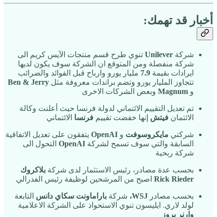
أخبار قد تهمك:
شركة
Unilever
تنوي طرح قسم منتجات الآيس كريم الى
شركة منفصلة ومن المتوقع ان الشركة سوف يكون لديها
ايرادات بقيمة
7.9
مليار يورو وارباح قبل الفوائد والضرائب
تتجاوز المليار يورو وتضم براندات معروفة مثل
Ben & Jerry
و
Magnum
وبعض الشركات الاخرى
تم تعديل التقييم الائتماني لدولة فرنسا حيث أعلنت وكالة
الائتمان
فيتش
إنها خفضت تقييم
فرنسا
الائتماني
شركتي
مايكروسوفت
و
OpenAI
يتفقون على تعديل الاتفاقية
السابقة والتي سوف تسمح لشركة
OpenAI
التحول الى
شركة ربحية
بحسب عدة مصادر، رئيس الاستثمار لدى شركة
بلاكروك
Rick Rieder
اصبح من المرشحين لوظيفة رئيس الفدرالي
بحسب مصادر
WSJ،
شركة
باراماونت سكاي دانس
التابعة
لولد لاري. ايليسون تنوي الاستحواذ على الشركة الاعلامية
وارنر بروز