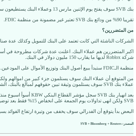
بنك SVB سوف يفتح يوم الإثنين مارس 13 وعملاء البنك يستطيعون سحب فقط المبالغ المضمونة من الـFDIC.
تقريبا 90% من ودائع بنك SVB تعتبر غير مضمونة من منظمة FDIC.
من المتضررين؟
الشركات الناشئة التي كانت تعتمد على البنك للتمويل وكذلك عدة صنا
شركة Roblox لديها ما يقارب 150 مليون دولار في البنك.
منظمة الـFDIC ستبدأ ببيع أصول البنك وتوزيع الأموال على المودعين. ومصادر رويترز ذكرت ان منظمة FDIC تحاول الحصول على بنك يندمج او يستحوذ على SVB لحل المشكلة.
عملاء بنك SVB سوف يستلمون وثيقة تبين حقوقهم لمبالغ بالبنك، الشركات التي تحتاج كاش فورا بإمكانها بيع هذه الوثيقة.
SVB ولكن انهى تداولات يوم الجمعة على انخفاض 15% فقط بعد توضيح البنك للمساهمين ان سيولة البنك جيدة. كذلك بنك Western Alliance انخفض 20% يوم الجمعة.
البعض بدأ يتوقع أن الفدرالي سوف يخفف من وتيرة ارتفاع الفوائد بسبب 
المصدر: SVB + Bloomberg + Reuters