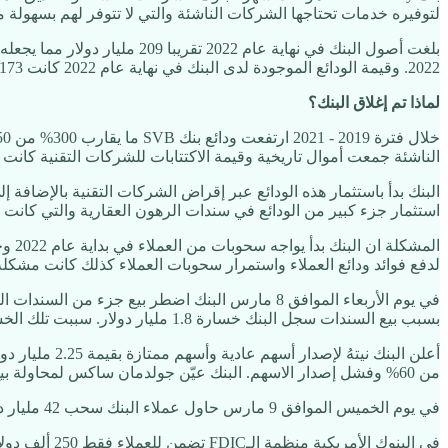
لتوفيره خدمات تحتاجها الشركات الناشئة والتي لا تتوفر لهم بسهولة من بقية البنوك. ومن ناحية خدمات الافراد، يو
2022. وقيمة الودائع الموجودة لدى البنك في نهاية عام 2022 كانت 173 مليار دولار.
لماذا تم إغلاق البنك؟
الناشئة جمعت أموال تاريخية وقيمة الاكتتابات للشركات التقنية كانت كذلك تاريخية.
استثمار جزء كبير من الودائع في سندات الرهون العقارية والتي كانت تعطي عوائد 1.56% بمتوسط مدة 0
لدفع فوائد ودائع العملاء واستمرار سحوبات العملاء كذلك كانت مشكلة 
بسبب بيع السندات سجل البنك خسارة 1.8 مليار دولار. سببت تلك الخسارة احتياج البنك لأن يرفع من رأس المال.
من 60% وفشل إصدار الاسهم. البنك عيّن جولدمان ساكس لمحاولة بيع البنك لبنك آخر.
في يوم الخميس الموافق 9 مارس حاول عملاء البنك سحب 42 مليار دولار من البنك، بعدها بساعات منظمي القطاع المصرفي في ولاية كاليفورنيا قاموا بإغلاق البنك ليكون تحت ادارة FDIC.
في البنوك الأمريكية منظمة الـFDIC تضمن للعملاء فقط 250 ألف دولار، اي مبلغ فوق ذلك يعتبر غير مضمون.