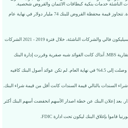
بلغت أصول البنك في نهاية عام 2022 تقريبا 209 مليار دولار مما يجعله بالمركز السادس عشر كأكبر بنك من حيث الأصول في الولايات المتحدة. تتجاوز قيمة محفظة القروض للبنك 74 مليار دولار في نهاية عام
خلال فترة 2019 - 2021 ارتفعت ودائع بنك SVB ما يقارب 300% من 50 مليار حتى وصلت إلى 189 مليار دولار. البنك لديه انكشاف على سوق سيليكون فالي والشركات الناشئة، خلال فترة 2019 - 2021 الشركات
البنك بدأ باستثمار هذه الودائع عبر إقراض الشركات التقنية بالإضافة إلى محفظة سندات مكونة من سندات حكومة امريكية وسندات رهون العقارية MBS. آنذاك كانت الفوائد شبه صفرية وقررت إدارة البنك
المشكلة ان البنك بدأ يواجه سحوبات من العملاء في بداية عام 2022 وخلال عام 2022 الفدرالي بدأ برفع الفوائد من 0.25% في بداية العام حتى وصلت إلى 4.5% في نهاية العام. لم تكن عوائد أصول البنك كافيه
 دولار ولأن الفوائد ارتفعت بشكل كبير منذ وقت شراء السندات بالتالي قيمة السندات كانت أقل من قيمة شراء البنك.
ازة بقيمة 2.25 مليار دولار لرفع رأس المال وكان صندوق General Atlantic أحد الداعمين للإصدار. بعد إعلان البنك عن خطة اصدار الأسهم انخفضت أسهم البنك أكثر