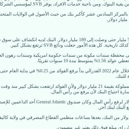
فر SVB لمؤسسي الشركات الناشئة خدمات بنكية كبطاقات الائتمان والقروض شخصية.
 كل هذه الأمور جعلت ودائع SVB ترتفع بشكل كبير.
1 سنوات تقريبًا.
للبنك.
في يوم الأربعاء الموافق 8 مارس البنك اضطر بيع جزء من السندات المملوكة بقيمة 21 مليار
أعلن البنك نيتهُ لإصدار أسهم عادية وأسهم ممت