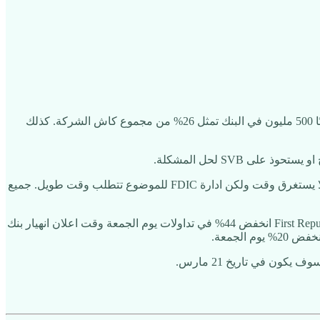
اكبر المتضررين هم عملاء البنك. اعلنت عدة شركات مطروحة في أسواق الأسهم عن انكشافهم لبنك SVB. أعلنت شركة Roku أن لديها تقريبًا 500 مليون في البنك تمثل 26% من مجموع كاش الشركة. كذلك
من المتوقع أن عملاء البنك سوف يستلمون جزء كبير من اموالهم ولكن الموضوع قد يستغرق وقت طويل. أصول البنك سيولتها عالية وبيعها لا يستغرق وقت ولكن ادارة FDIC للموضوع تتطلب وقت طويل. جميع
بعد انهيار بنك SVB سجل مؤشر القطاع البنكي KBW أسوأ اسبوع منذ مارس 2020. كذلك بنوك اخرى انخفضت اسهمها بشكل حاد، First Republic Bank انخفض 44% في تداولات يوم الجمعة وقت اعلان انهيار بنك
ون في تاريخ 21 مارس.