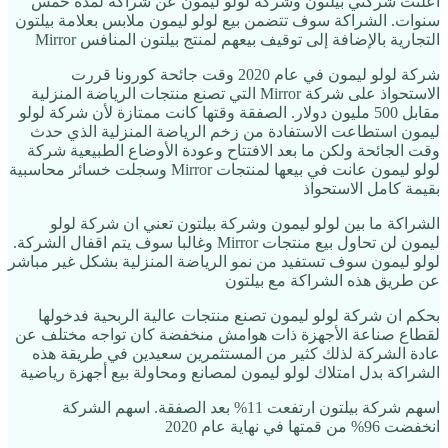
أعلنت شركتي بيلتون وشركة لولو ليمون عن شراكة لمدة خمس
سنوات. الشراكة سوف تتضمن بيع لولو ليمون ملابس بعلامة بيلتون
التجارية بالإضافة إلى توقيف بيعهم لمنتج بيلتون المنافس Mirror
شركة لولو ليمون في عام 2020 وقت جائحة كورونا قررت
الاستحواذ على شركة Mirror التي تصنع منتجات الرياضة المنزلية
مقابل 500 مليون دولار. الصفقة وقتها كانت ممتازة لأن شركة لولو
ليمون استطاعت الاستفادة من زخم الرياضة المنزلية الذي حدث
وقت الجائحة ولكن ما بعد الافتتاح وعودة الأوضاع الطبيعية شركة
لولو ليمون عانت في بيعها لمنتجات Mirror وسجلت خسائر محاسبية
بقيمة كامل الاستحواذ
الشراكة ما بين لولو ليمون وشركة بيلتون تعني ان شركة لولو
ليمون لن تحاول بيع منتجات Mirror وغالبا سوف يتم اقفال الشركة.
لولو ليمون سوف تستفيد من نمو الرياضة المنزلية بشكل غير مباشر
عن طريق هذه الشراكة مع بيلتون
بحكم ان شركة لولو ليمون تصنع منتجات عالية الربحية فدخولها
لقطاع صناعة الأجهزة ذات هوامش منخفضة كان تواجه مختلف عن
عادة الشركة لذلك كثير من المستثمرين سعيدين في طريقة هذه
الشراكة بدل امتلاك لولو ليمون لمصانع ومحاولة بيع أجهزة رياضية
اسهم شركة بيلتون ارتفعت 11% بعد الصفقة. اسهم الشركة
انخفضت 96% من قمتها في نهاية عام 2020