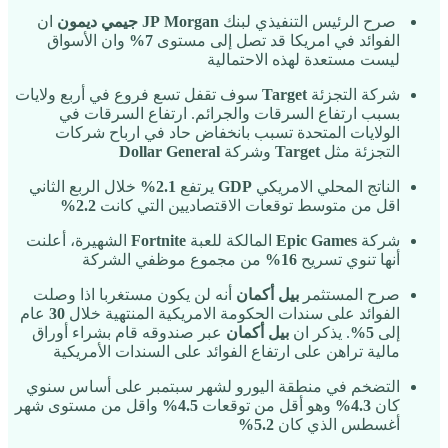
صرح الرئيس التنفيذي لبنك
Morgan
JP
جيمي ديمون
ان
الفوائد في امريكا قد تصل إلى مستوى
7%
وان الأسواق
ليست مستعدة لهذه الاحتمالية
شركة التجزئة
Target
سوف تقفل تسع فروع في أربع ولايات
بسبب ارتفاع السرقات والجرائم. ارتفاع السرقات في
الولايات المتحدة تسبب بانخفاض حاد في ارباح شركات
التجزئة مثل
Target
وشركة
Dollar General
الناتج المحلي الامريكي
GDP
يرتفع
2.1%
خلال الربع الثاني
اقل من متوسط توقعات الاقتصاديين التي كانت
2.2%
شركة
Epic Games
المالكة للعبة
Fortnite
الشهيرة، أعلنت
أنها تنوي تسريح
16%
من مجموع موظفي الشركة
صرح المستثمر
بيل أكمان
أنه لن يكون مستغربا اذا وصلت
الفوائد على سندات الحكومة الامريكية المنتهية خلال
30
عام
إلى
5%
. يذكر ان
بيل أكمان
عبر صندوقه قام بشراء أوراق
مالية تراهن على ارتفاع الفوائد على السندات الأمريكية
التضخم في منطقة اليورو لشهر سبتمبر على أساس سنوي
كان
4.3%
وهو أقل من توقعات
4.5%
واقل من مستوى شهر
أغسطس الذي كان
5.2%