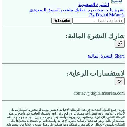
النشرة السعودية
نشرة مالية مختصرة تعطيك ملخص السوق السعودي
By Digital Ma'arefa
شارك النشرة المالية:
Share النشرة المالية
لاستفسارات الرعاية:
contact@digitalmaarefa.com
تنويه: جميع المواد المقدمة في هذه الرسالة الإخبارية لا تعتبر توصية او مشورة استثمارية، بل
لأغراض إعلامية عامة فقط. أنت مسؤول عن اتخاذ قرارات الاستثمار الخاصة بك. وأصحاب هذه
الرسالة/النشرة الإخبارية، وممثلوها، ومديروها، وأعضاؤها، ليس مسجلين لدى أي جهة أو سلطة
تنظيمية أو مالية. وبقراءة هذه الرسالة/النشرة الإخبارية واستخدامها أو باستخدام محتواها على
الشبكة/الكمبيوتر/الجوال، فإنكم تبدون فهمكم وموافقتكم على هذا التنويه وإخلائنا من المسؤولية.