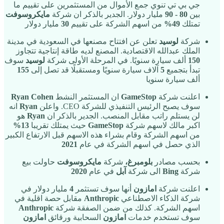
جي بي تي تنوي جمع الأموال من المستثمرين على تقييم ما
بين
80 - 90
مليار دولار. الجدير بالذكر ان شركة
مايكروسوفت
تمتلك
49%
من اسهم الشركة على تقييم
30
مليار دولار
شركة
لوسيد
تعلن عن افتتاح مصنعها في السعودية في مدينة
الملك عبدالله الاقتصادية. المصنع لديه طاقة إنتاجية تتجاوز
150
ألف سيارة سنويًا. في المرحلة الأولى شركة
لوسيد
سوف
تبدأ بتجميع
5
آلاف سيارة سنويًا ومستقبلًا قد تصل إلى
155
ألف سيارة سنويا
اعلنت شركة
GameStop
ان المستثمر النشط
Ryan Cohen
سوف يصبح الرئيس التنفيذي للشركة CEO. واعلن
Ryan
انه
لن يستلم راتب مقابل المنصب. الجدير بالذكر ان
Ryan
هو
اكبر مالك لاسهم شركة
GameStop
حيث يمتلك تقريبا
13%
من اسهم الشركة وقام بشراء هذه الاسهم قبل الارتفاع الكبير
الذي حصل في اسهم الشركة في عام
2021
بحسب مصادر
بلومبرغ،
شركة
مايكروسوفت
حاولت بيع
شركة
Bing
الى شركة
آبل
في عام
2020
اعلنت شركة
امازون
أنها سوف تستثمر
4
مليار دولار في
شركة الذكاء الاصطناعي
Anthropic
مقابل حصة اقلية في
اسهم الشركة. كذلك من ضمن الصفقة شركة
Anthropic
سوف تستخدم خدمات
امازون
السحابية ورقائق
امازون