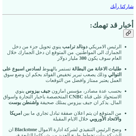
شاركنا رأيك
أخبار قد تهمك:
الرئيس الامريكي
دونالد ترامب
ينوي تحويل جزء من دخل
الجمارك الى المواطنين. من المتوقع ان دخل الجمارك خلال
العام سوف يكون
300
مليار دولار
طلبات الاعانة من البطالة
تستمر بالهبوط
لسادس اسبوع على
التوالي
وذلك يصعب تبرير تخفيض الفوائد بحكم ان وضع سوق
العمل يعتبر ممتاز وافضل من التوقعات
بحسب عدة مصادر، مؤسس امازون
جيف بيزوس
ينوي
الاستحواذ على قناة
CNBC
المتخصصة باخبار التجارة واسواق
المال. يذكر ان جيف بيزوس يمتلك صحيفة
واشنطن بوست
من المتوقع ان يتم اعلان صفقة تبادل تجاري ما بين
امريكا
والاتحاد الأوروبي
خلال الايام المقبلة
وضح الرئيس التنفيذي لشركة ادارة الاموال
Blackstone
ان
الشركة بدأت تخطط طرح العديد من شركاتها التابعة في