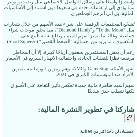
وانتشارًا واسعًا على وسائل التواصل الاجتماعي مثل ريديت و تويتر
مما يؤدي إلى ارتفاعات حادة في سعرها دون استناد إلى الأساسيات
المالية، بل إلى الزخم الجماهيري
تُشجّع المجتمعات الرقمية على شراء هذه الأسهم من خلال شعارات
مثل "To the Moon" و"Diamond Hands"، مما يخلق موجات شراء
جماعية. وغالبًا ما تتميز أسهم الميم بارتفاع نسبة البيع على
المكشوف، ما يزيد من احتمالية "الضغط القصير" (Short Squeeze)
رغم أن بعض المستثمرين يحققون أرباحًا كبيرة، إلا أن المخاطر
مرتفعة نظرًا للتقلبات الحادة، واحتمالية الانهيار السريع في الأسعار
أشهر الأمثلة: GameStop وAMC، وهم رمزين لثورة المستثمرين
الأفراد ضد المؤسسات الكبرى في 2021.
سهم الميم ظاهرة مالية جديدة تعكس تأثير الثقافة على الأسواق،
لكنها تتطلب حذرًا شديدًا
شاركنا في تطوير النشرة المالية:
الاستبيان لن يأخذ اكثر من 60 ثانية