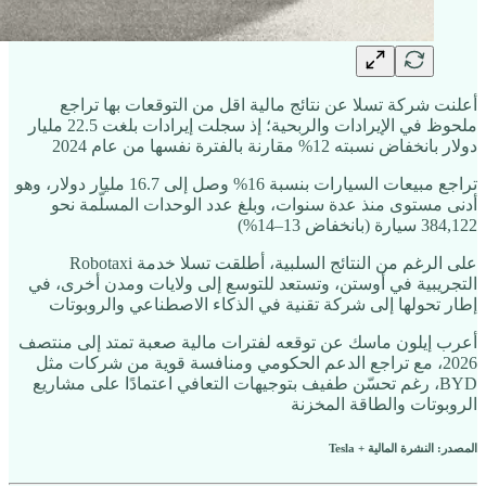
أعلنت شركة تسلا عن نتائج مالية اقل من التوقعات بها تراجع
ملحوظ في الإيرادات والربحية؛ إذ سجلت إيرادات بلغت 22.5 مليار
دولار بانخفاض نسبته 12% مقارنة بالفترة نفسها من عام 2024
تراجع مبيعات السيارات بنسبة 16% وصل إلى 16.7 مليار دولار، وهو
أدنى مستوى منذ عدة سنوات، وبلغ عدد الوحدات المسلّمة نحو
384,122 سيارة (بانخفاض 13–14%)
على الرغم من النتائج السلبية، أطلقت تسلا خدمة Robotaxi
التجريبية في أوستن، وتستعد للتوسع إلى ولايات ومدن أخرى، في
إطار تحولها إلى شركة تقنية في الذكاء الاصطناعي والروبوتات
أعرب إيلون ماسك عن توقعه لفترات مالية صعبة تمتد إلى منتصف
2026، مع تراجع الدعم الحكومي ومنافسة قوية من شركات مثل
BYD، رغم تحسّن طفيف بتوجيهات التعافي اعتمادًا على مشاريع
الروبوتات والطاقة المخزنة
المصدر: النشرة المالية + Tesla