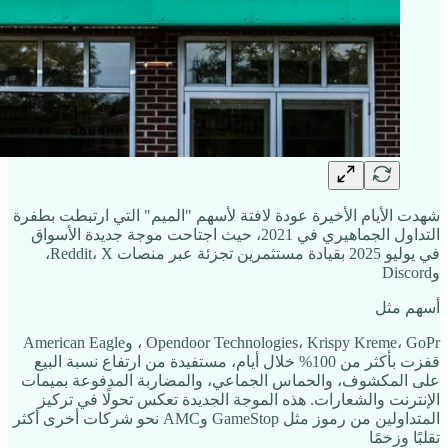
شهدت الأيام الأخيرة عودة لافتة لأسهم "الميم" التي ارتبطت بطفرة
التداول الجماهيري في 2021، حيث اجتاحت موجة جديدة الأسواق
في يوليو 2025 بقيادة مستثمرين تجزئة عبر منصات Reddit، X،
وDiscord
أسهم مثل
Opendoor Technologies، Krispy Kreme، GoPr ، وAmerican Eagle
قفزت بأكثر من 100% خلال أيام، مستفيدة من ارتفاع نسبة البيع
على المكشوف، والحماس الجماعي، والمضاربة المدفوعة بميمات
الإنترنت والشعارات. هذه الموجة الجديدة تعكس تحولًا في تركيز
المتداولين من رموز مثل GameStop وAMC نحو شركات أخرى أكثر
تقلبًا وزخمًا