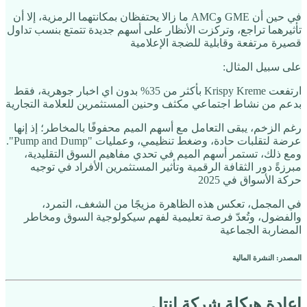
في حين أن GME وAMC ما زالا يحتفظان بمكانتهما الرمزية، إلا أن
تأثيرهما تراجع، وتركزت الأنظار على أسهم جديدة تتمتع بنسب تداول
قصيرة مرتفعة وقابلية للضجة الإعلامية
على سبيل المثال:
ارتفعت Krispy Kreme بأكثر من 35% بدون اي اخبار جوهرية، فقط
بدعم من نشاط اجتماعي مكثف وحنين المستثمرين للعلامة التجارية
رغم الزخم، يبقى التعامل مع أسهم الميم محفوفًا بالمخاطر؛ إذ إنها
عرضة لتقلبات حادة، وضغط تنظيمي، وعمليات "Pump and Dump".
ومع ذلك، تستمر أسهم الميم في تحدي مفاهيم السوق التقليدية،
مبرزةً دور الثقافة الرقمية وتأثير المستثمرين الأفراد في توجيه
حركة الأسواق في 2025
في المجمل، تعكس هذه الظاهرة مزيجًا من الشغف، التمرد،
والفضول، وتُعدّ فرصة تعليمية لفهم سيكولوجية السوق ومخاطر
المضاربة الجماعية
المصدر: النشرة المالية
اعادة هيكلة شركة انتل