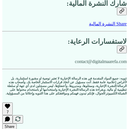
شارك النشرة المالية:
Share النشرة المالية
لاستفسارات الرعاية:
contact@digitalmaarefa.com
تنويه: جميع المواد المقدمة في هذه الرسالة الإخبارية لا تعتبر توصية او مشورة استثمارية، بل
لأغراض إعلامية عامة فقط. أنت مسؤول عن اتخاذ قرارات الاستثمار الخاصة بك. وأصحاب هذه
الرسالة/النشرة الإخبارية، وممثلوها، ومديروها، وأعضاؤها، ليس مسجلين لدى أي جهة أو سلطة
تنظيمية أو مالية. وبقراءة هذه الرسالة/النشرة الإخبارية واستخدامها أو باستخدام محتواها على
الشبكة/الكمبيوتر/الجوال، فإنكم تبدون فهمكم وموافقتكم على هذا التنويه وإخلائنا من المسؤولية.
7
Share