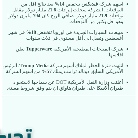
اسهم شركة
فيديكس
تنخفض
14%
بعد نتائج اقل من
التوقعات. الشركة سجلت إيرادات
21.6
مليار دولار مقابل
توقعات
21.9
مليار دولار. صافي الربح كان
794
مليون دولارا
وهو أقل بكثير من التوقعات
مبيعات السيارات الجديدة في اوروبا تنخفض
18%
في شهر
أغسطس وتصل الى أقل مستوى في ثلاث سنوات
شركة المنتجات المطبخية الأمريكية
Tupperware
تعلن
افلاسها.
انتهت فترة الحظر لملاك أسهم شركة
Trump Media
. الرئيس
الأمريكي السابق دونالد ترامب يملك
57%
من اسهم الشركة
أعلنت وزارة النقل الأمريكية DOT عن سماحها لاستحواذ
طيران ألاسكا
على
طيران هاواي
ان يتم وفق شروط معينة.