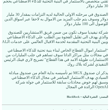
تقني متخصص بالاستثمار في البنية التحتية للذكاء الاصطناعي بحجم
30 مليار دولار
الصندوق في مرحلته الاولى الحالية لديه التزامات بمقدار 30 مليار
دولار وسوف يتم جلب المزيد من الاموال به لاحقا عبر اسواق الدين
للوصول الى 100 مليار دولار
شركة نيفيديا سوف تكون من ضمن فريق الاستشاريين للصندوق
والذي يهدف الى تقليل الفجوة بين الطلب على الذكاء الاصطناعي
وبين البنية التحتية المقدمة لخدمة الاقبال العالمي على خدمات الـAI
“استثمار اموال القطاع الخاص لبناء بنية تحتية للذكاء الاصطناعي
في مجالات مثل مراكز الداتا سوف تساهم في جلب المليارات من
الاستثمارات طويلة الامد في هذا القطاع" تصريح لاري فينك الرئيس
التنفيذي لشركة بلاك روك
يذكر ان صندوق MGX تم تأسيسه بداية العام من صندوق مبادلة
السيادي بهدف الاستثمار المباشر في مجال الذكاء الاصطناعي
وسبق لهم خوض محادثات سابقة للاستثمار في جولة شركة
OpenAI الرائدة في المجال
المصدر: النشرة المالية + BlackRock