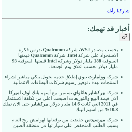
شاركنا رأيك
أخبار قد تهمك:
بحسب مصادر
WSJ،
شركة
Qualcomm
تدرس فكرة
الاستحواذ على شركة
Intel
. شركة
Qualcomm
قيمتها
السوقية
188
مليار دولار وشركة
Intel
قيمتها السوقية
93
مليار دولار بحسب اغلاق يوم الجمعة.
شركة
وولمارت
تنوي إطلاق خدمة تحويل بنكي مباشر لشراء
المنتجات بهدف توفير رسوم شركات البطاقات الائتمانية
شركة
بيركشاير هاثاواي
تستمر ببيع أسهم
بانك اوف اميركا
.
الان قيمة البيع والتوزيعات اصبحت اعلى من تكلفة الاستثمار
في
2011
التي كانت
14.6
مليار دولار.
بيركشاير
حتى الان تملك
10.8%
من اسهم البنك
شركة
ميرسيدس
خفضت من توقعاتها لهوامش ربح العام
بسبب الطلب المنخفض على سياراتها في منطقة الصين