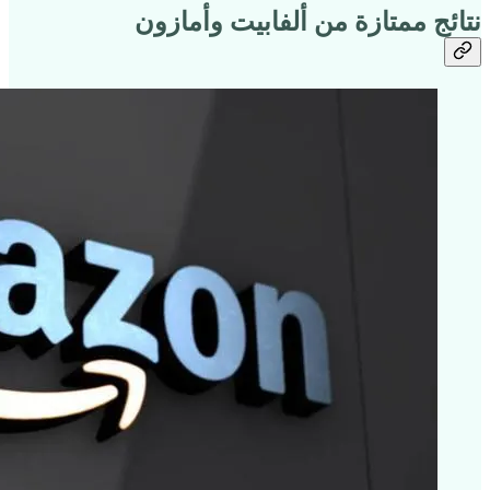
نتائج ممتازة من ألفابيت وأمازون