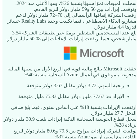
سجلت المبيعات نموًا سنويًا بنسبة 26%، وهو الأعلى منذ 2024،
وتوقعت إيرادات بين 56 و59 مليار دولار للربع القادم.
رفعت الشركة إنفاقها الرأسمالي إلى 70–72 مليار دولار لدعم
مشاريع الذكاء الاصطناعي، فيما تكبدت وحدة Reality Labs خسائر
قدرها 4.4 مليار دولار.
بلغ عدد المستخدمين النشطين يوميًا عبر تطبيقات الشركة 3.54
مليار شخص، فيما ارتفعت إيرادات الإعلانات إلى 50.08 مليار دولار.
حققت Microsoft نتائج مالية قوية في الربع الأول من سنتها المالية
مدفوعة بنمو قوي في أعمال Azure السحابية بنسبة 40%.
ربحية السهم: ‎3.72‎ دولار مقابل ‎3.67‎ دولار متوقعة
الإيرادات: ‎77.67‎ مليار دولار مقابل ‎75.33‎ مليار متوقعة
ارتفعت الإيرادات بنسبة 18% على أساس سنوي، فيما بلغ صافي
الدخل 27.7 مليار دولار.
سجل قطاع الحوسبة السحابية الذكية إيرادات بلغت 30.9 مليار دولار
بزيادة 28%.
توقعت الشركة إيرادات تتراوح بين 79.5 و80.6 مليار دولار للربع
القادم، مع استمرار نمو Azure بنسبة 37%.