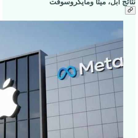
نتائج ابل، ميتا ومايكروسوفت