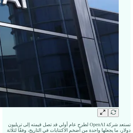
تستعد شركة OpenAI لطرح عام أولي قد تصل قيمته إلى تريليون
دولار، ما يجعلها واحدة من أضخم الاكتتابات في التاريخ، وفقًا لثلاثة