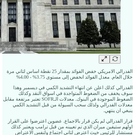
الفدرالي الامريكي خفض الفوائد بمقدار 25 نقطة اساس لثاني مرة
خلال العام. معدل الفوائد انخفض إلى مستوى 3.75% - 4.00%
الفدرالي كذلك اعلن عن انتهاء التشديد الكمي في ديسمبر وهذا
سوف يخفف من الضغوط المتواجدة في اسواق النقد وكذلك
الضغوط الموجودة في البنوك. معدلات الـSOFR تعتبر مرتفعة مقابل
معدلات الفدرالي ولذلك سحب السيولة من قبل التشديد الكمي
ينبغي ان ينتهي.
قرار الفدرالي لم يكن قرار بالاجماع. عضوين اعترضوا على القرار
اولهم ستيفين ميران الذي تم تعيينه من قبل ترامب ويعتبر كذلك
مستشار للرئيس خيث اعترض لثاني اجتماع ولنفس الاعتراض