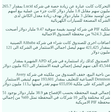
التحركات كانت عبارة عن زيادة حصة في شركة Lucid بمقدار 265.7
مليون سهم مقابل 1.8 مليار دولار كانت جزء من عملية بيع أسهم
من لوسيد مقابل 3 مليار دولار بهدف زيادة معدل الكاش لدى
الشركة المصنعة للسيارات الكهربائية
ملكية PIF في شركة لوسيد بقيمة سوقية 9.47 مليار دولار أصبحت
تمثل 24.3% من محفظة الصندوق الاجمالية
اضافات اخرى للصندوق كانت شراء في شركة Alibaba الصينية
بمقدار 421,425 سهم ليصل اجمالي الاستثمار في الشركة الى 121
مليون دولار
الصندوق كذلك زاد استثماره في شركة APD الشهيرة بمقدار
45,544 ألف سهم ليصل إجمالي قيمة الاستثمار الى 823 مليون دولار
من ناحية البيع، خفف الصندوق من ملكيته في شركة Avery
Dennison الصناعية للتغليف بمقدار 193,601 سهم ليتبقى الاستثمار
في الشركة على ملكية 655,056 سهم تقدر قيمتها بـ113 مليون دولار
إجمالي قيمة المحفظة بحسب الإفصاح هو 38.9 مليار دولار بوجود 51
شركة مختلفة واكبر 10 شركات في المحفظة تمثل 69% من إجمالي
محفظة PIF الامريكية