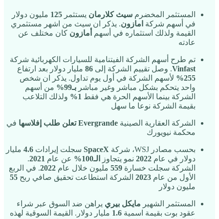
المستثمر المخضرم
سيث كلارمان
يستثمر
125
مليون دولار
في أسهم شركة
امازون
. يذكر ان سيث من اشهر مستثمري
القيمة ولذلك استثماره في أسهم
أمازون
كان مختلف عن
عادته
تم طرح أسهم الشركة الفيتنامية للسيارات الكهربائية شركة
Vinfast
. وصل تقييم الشركة إلى
86
مليار دولار بعد ارتفاع
255%
لأسهم الشركة في أول يوم تداول. يذكر ان شخص
واحد يتحكم بشكل مباشر وغير مباشر
بـ99%
من أسهم
الشركة بينما الأسهم الحرة هي فقط
1%
ولذلك التلاعب
بقيمة الشركة نوعا ما سهل
الشركة العقارية الصينية
Evergrande
تعلن
طلب إفلاسها
في
محكمة نيويورك
بحسب مصادر WSJ، شركة
SpaceX
سجلت إيرادات
4.6
مليار
دولار في عام
2022
نمو يتجاوز
الـ100%
عن عام
2021
.
الشركة سجلت خسارة
559
مليون خلال عام
2022
. في الربع
الأول من عام
2023
الشركة استطاعت تحقيق صافي ربح
55
مليون دولار
المستثمر الشهير
مايكل بيري
يراهن ضد السوق عبر شراء
عقود بوت بقيمة اسمية
1.6
مليار دولار. القيمة السوقية لهذه