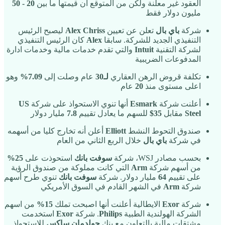
العقود غير معلنة ولكن من المتوقع ان قيمتها ما بين
20 - 50
مليون دولار فقط
شركة
باي بال
تعلن عن تعيين
Alex Chriss
ليصبح الرئيس
التنفيذي الجديد للشركة. سابقا
Alex
كان الرئيس التنفيذي
لشركة التقنية
Intuit
والتي تقدم خدمات مالية وخدمات ادارة
المدفوعات الضريبية
تكلفة قروض الرهن العقاري
لـ30
عام وصلت إلى
7.09%
وهو
اعلى مستوى منذ
20
عام
أعلنت شركة
Esmark
أنها تنوي الاستحواذ على شركة
US
Steel
مقابل
35$
للسهم ما يعادل تقييم
7.8
مليار دولار
صندوق التحوط النشط
Elliott
أعلن أنه تخارج كليا من أسهمه
في شركة
باي بال
خلال الربع الثاني من العام
بحسب مصادر WSJ، شركة
سوفت بانك
استحوذت على
25%
من أسهم شركة
Arm
التي كانت مملوكة من صندوق الرؤية
على تقييم
64
مليار دولار. شركة
سوفت بانك
تنوي طرح أسهم
شركة
Arm
في الشهر القادم في السوق الأمريكي
شركة
Exor
الايطالية أعلنت أنها اصبحت تملك
15%
من اسهم
الشركة الهولندية الطبية
Philips
. شركة
Exor
استخدمت
مشتقات مالية بالتعاون مع بنك
جولدمان ساكس
للاستحواذ