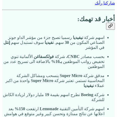
شاركنا رأيك
أخبار قد تهمك:
اسهم شركة
نيفيديا
رسميا تصبح جزء من مؤشر الداو جونز
الصناعي المكون من
30
سهم.
نفيديا
سوف تستبدل سهم
إنتل
في المؤشر
بحسب مصادر
CNBC،
شركة
فولكسفاغن
الألمانية تنوي
تخفيض رواتب الموظفين
بـ10%
بالاضافة الى تسريح عدد من
الموظفين
مدقق شركة
Super Micro
ينسحب ومشاكل الشركة
المحاسبية تستمر. تعتبر شركة
Super Micro
واحدة من اكبر
عملاء
نيفيديا
شركة
Boeing
تطرح اسهم بقيمة
19
مليار دولار لزيادة الكاش
للشركة
اسهم شركة التأمين التقنية
Lemonade
ارتفعت
150%
بعد
اعلانها عن نتائج ممتازة وتحسن كبير وغير متوقع في هوامش